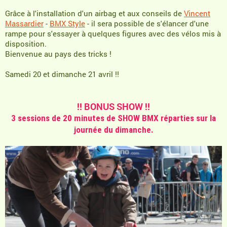
Grâce à l'installation d'un airbag et aux conseils de
Vincent
Massardier
-
BMX
Style
- il sera possible de s'élancer d'une
rampe pour s'essayer à quelques figures avec des vélos mis à
disposition.
Bienvenue au pays des tricks !
Samedi 20 et dimanche 21 avril !!
!! BONUS SHOW !!
3 sessions de 20 minutes de SHOW BMX réparties sur la
journée du dimanche.